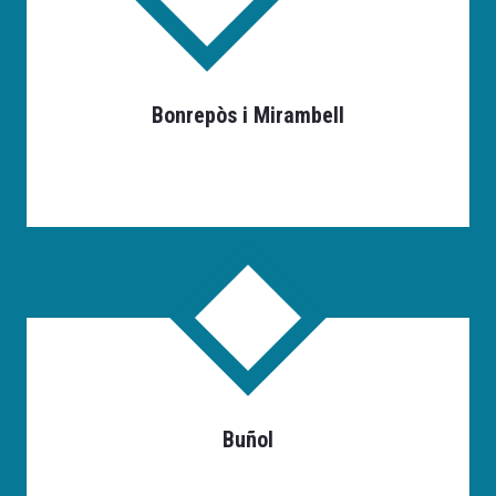
Bonrepòs i Mirambell
Buñol