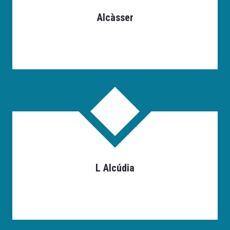
Alcàsser
L Alcúdia