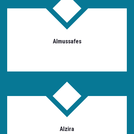
Almussafes
Alzira