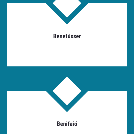
Benetússer
Benifaió