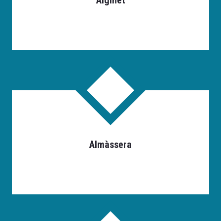
Alginet
Almàssera