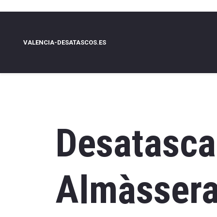
VALENCIA-DESATASCOS.ES
Desatasca
Almàsser