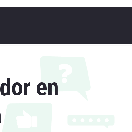
dor en
a