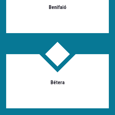
Benifaió
Bétera