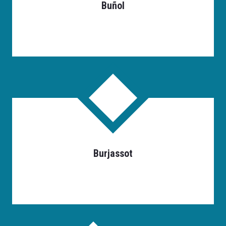
Buñol
Burjassot