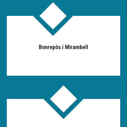
Bonrepòs i Mirambell