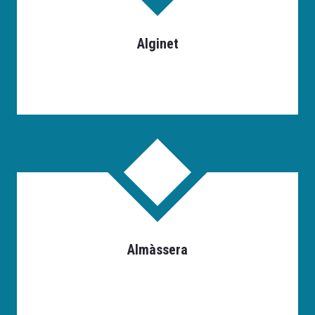
Alginet
Almàssera