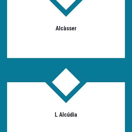
Alcàsser
L Alcúdia